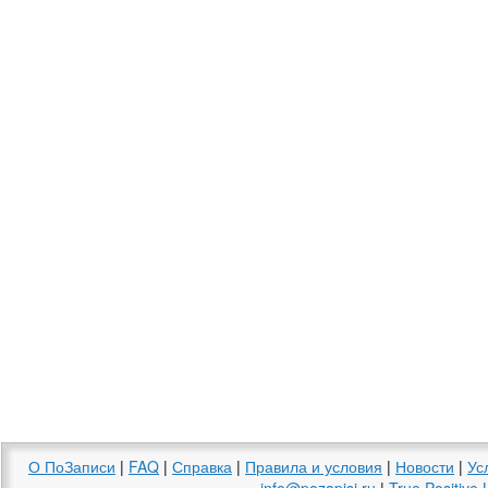
О ПоЗаписи
|
FAQ
|
Справка
|
Правила и условия
|
Новости
|
Ус