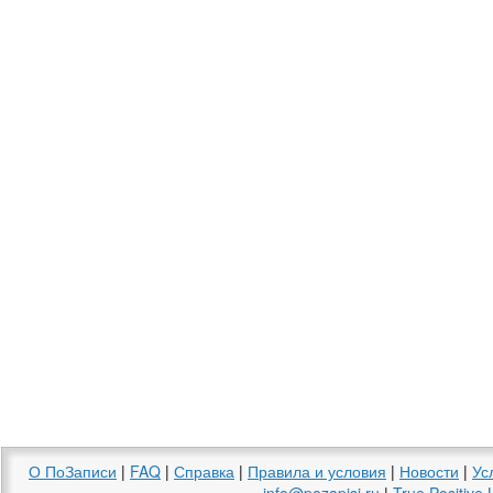
О ПоЗаписи
|
FAQ
|
Справка
|
Правила и условия
|
Новости
|
Ус