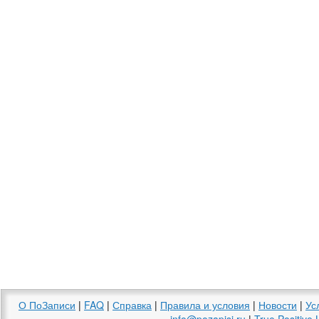
О ПоЗаписи
|
FAQ
|
Справка
|
Правила и условия
|
Новости
|
Ус