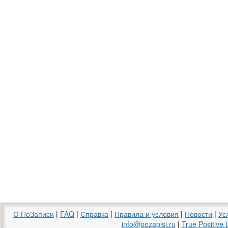
О ПоЗаписи
|
FAQ
|
Справка
|
Правила и условия
|
Новости
|
Ус
info@pozapisi.ru
|
True Positive 