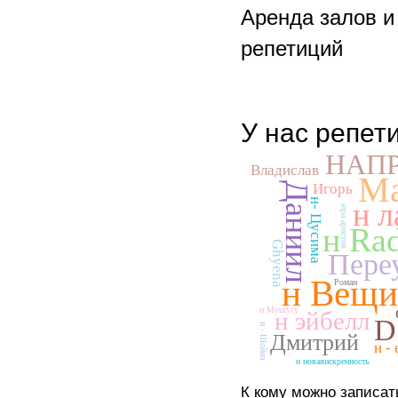
Аренда залов и
репетиций
У нас репет
НАП
Владислав
Ma
Даниил
Игорь
н- Цусима
н л
юра аристов
н Ra
Ghyena
Пере
н Вещи
Роман
н Мушусу
н эйбелл
D
н - Шойна
Дмитрий
н -
н новаяискренность
К кому можно записат