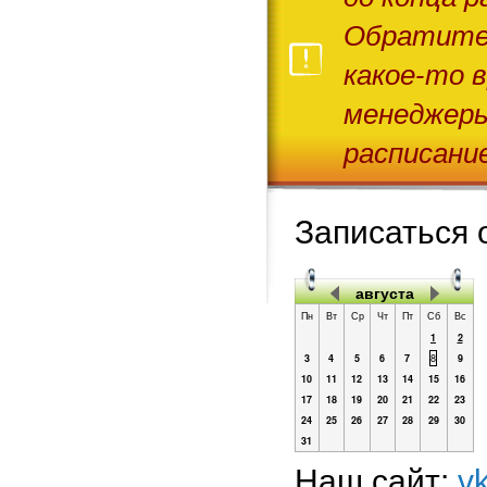
Обратитес
какое-то 
менеджеры
расписание
Записаться 
августа
Пн
Вт
Ср
Чт
Пт
Сб
Вс
1
2
3
4
5
6
7
8
9
10
11
12
13
14
15
16
17
18
19
20
21
22
23
24
25
26
27
28
29
30
31
Наш сайт:
v