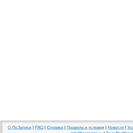
О ПоЗаписи
|
FAQ
|
Справка
|
Правила и условия
|
Новости
|
Ус