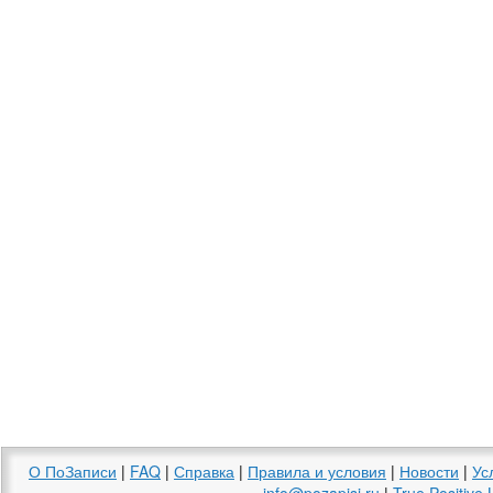
О ПоЗаписи
|
FAQ
|
Справка
|
Правила и условия
|
Новости
|
Ус