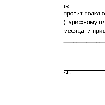
ФИО                   
просит подклю
(тарифному пл
месяца, и прис
_____________
______________________
М.П.