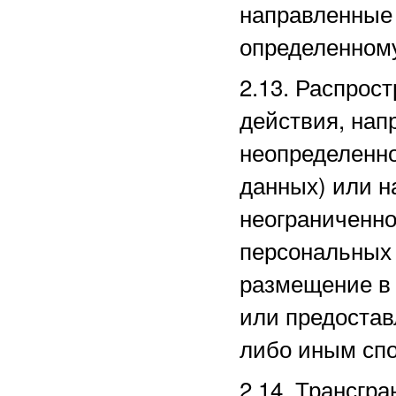
направленные
определенному
2.13. Распро
действия, нап
неопределенно
данных) или 
неограниченно
персональных 
размещение в
или предостав
либо иным сп
2.14. Трансгр