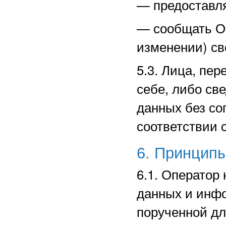
—
предоставл
—
сообщать О
изменении) св
5.3. Лица, пе
себе, либо св
данных без со
соответствии 
6. Принцип
6.1. Оператор
данных и инф
порученной дл