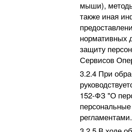
мыши), методы
также иная ин
предоставлени
нормативных д
защиту персо
Сервисов Опе
3.2.4 При обр
руководствует
152-ФЗ "О пер
персональные 
регламентами.
3.2.5 В ходе 