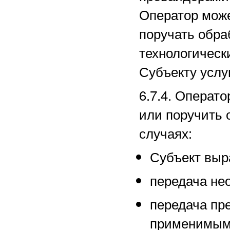
Оператор може
поручать обра
технологическ
Субъекту услуг
6.7.4. Операт
или поручить 
случаях:
Субъект выра
передача не
передача пр
применимым 