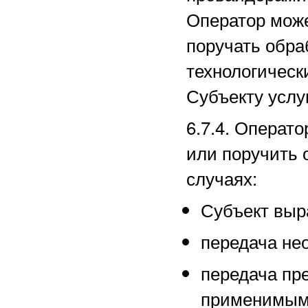
Оператор може
поручать обра
технологическ
Субъекту услуг
6.7.4. Операт
или поручить 
случаях:
Субъект выра
передача не
передача пр
применимым 