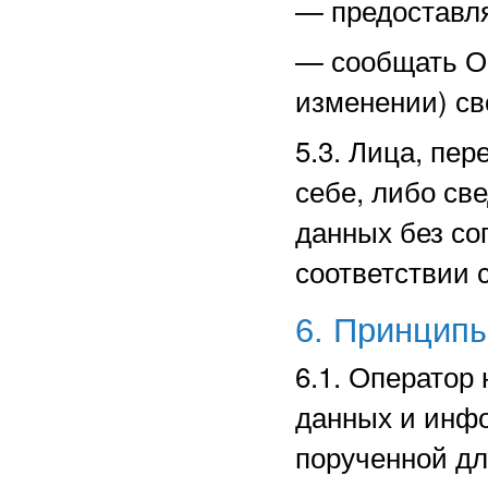
—
предоставл
—
сообщать О
изменении) св
5.3. Лица, пе
себе, либо св
данных без со
соответствии 
6. Принцип
6.1. Оператор
данных и инф
порученной дл