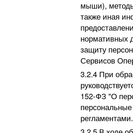
мыши), методы
также иная ин
предоставлени
нормативных д
защиту персо
Сервисов Опе
3.2.4 При обр
руководствует
152-ФЗ "О пер
персональные 
регламентами.
3.2.5 В ходе 