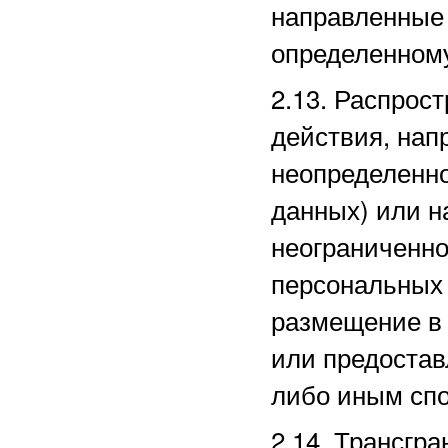
направленные
определенному
2.13. Распро
действия, нап
неопределенно
данных) или 
неограниченно
персональных 
размещение в
или предостав
либо иным сп
2.14. Трансгр