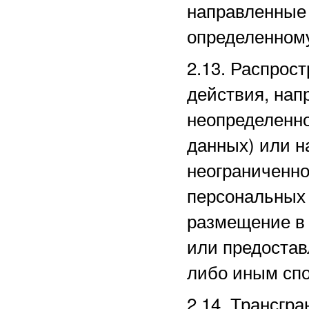
направленные
определенному
2.13. Распро
действия, нап
неопределенно
данных) или 
неограниченно
персональных 
размещение в
или предостав
либо иным сп
2.14. Трансгр