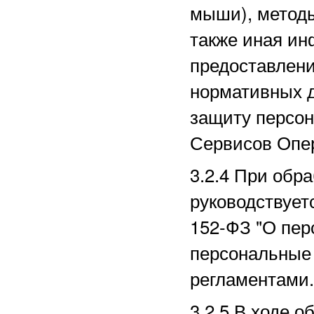
мыши), методы
также иная ин
предоставлени
нормативных д
защиту персо
Сервисов Опе
3.2.4 При обр
руководствует
152-ФЗ "О пер
персональные 
регламентами.
3.2.5 В ходе 