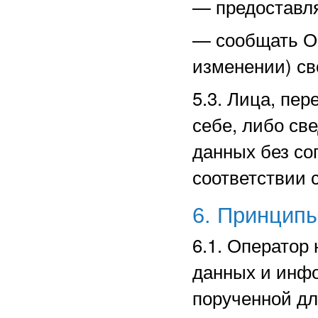
—
предоставл
—
сообщать О
изменении) св
5.3. Лица, пе
себе, либо св
данных без со
соответствии 
6. Принцип
6.1. Оператор
данных и инф
порученной дл