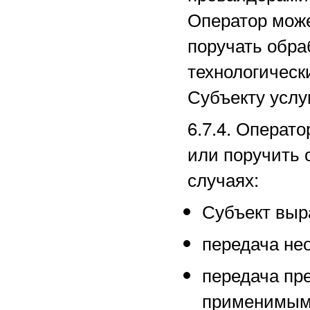
Оператор може
поручать обра
технологическ
Субъекту услуг
6.7.4. Операт
или поручить 
случаях:
Субъект выра
передача не
передача пр
применимым 