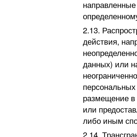
направленные
определенному
2.13. Распро
действия, нап
неопределенно
данных) или 
неограниченно
персональных 
размещение в
или предостав
либо иным сп
2.14. Трансгр