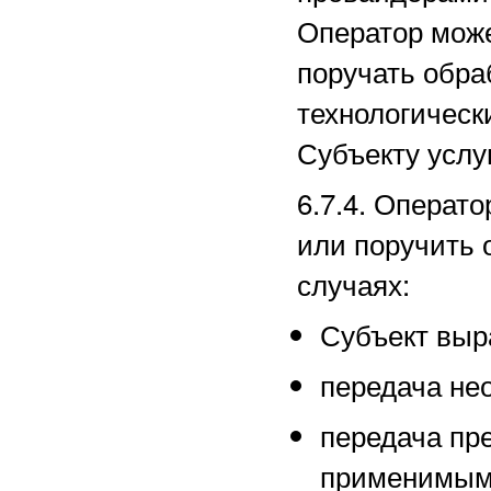
Оператор може
поручать обра
технологическ
Субъекту услуг
6.7.4. Операт
или поручить 
случаях:
Субъект выра
передача не
передача пр
применимым 