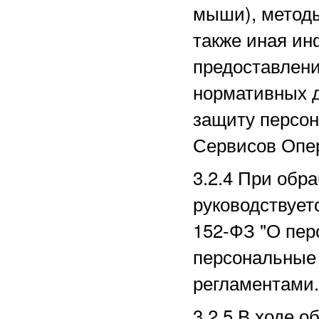
мыши), методы
также иная ин
предоставлени
нормативных д
защиту персо
Сервисов Опе
3.2.4 При обр
руководствует
152-ФЗ "О пер
персональные 
регламентами.
3.2.5 В ходе 