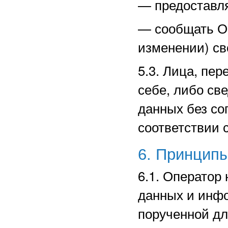
—
предоставл
—
сообщать О
изменении) св
5.3. Лица, пе
себе, либо св
данных без со
соответствии 
6. Принцип
6.1. Оператор
данных и инф
порученной дл