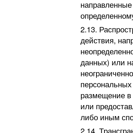
направленные
определенному
2.13. Распро
действия, нап
неопределенно
данных) или 
неограниченно
персональных 
размещение в
или предостав
либо иным сп
2.14. Трансгр