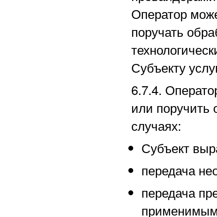
Оператор може
поручать обра
технологическ
Субъекту услуг
6.7.4. Операт
или поручить 
случаях:
Субъект выра
передача не
передача пр
применимым 