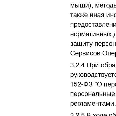
мыши), методы
также иная ин
предоставлени
нормативных д
защиту персо
Сервисов Опе
3.2.4 При обр
руководствует
152-ФЗ "О пер
персональные 
регламентами.
3.2.5 В ходе 