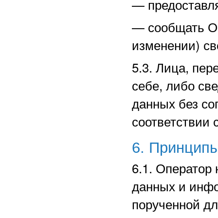
—
предоставл
—
сообщать О
изменении) св
5.3. Лица, пе
себе, либо св
данных без со
соответствии 
6. Принцип
6.1. Оператор
данных и инф
порученной дл