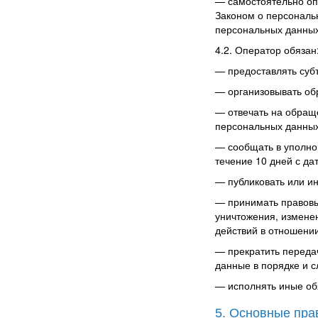
—
самостоятельно оп
Законом о персональ
персональных данных
4.2. Оператор обязан
—
предоставлять суб
—
организовывать об
—
отвечать на обращ
персональных данных
—
сообщать в уполно
течение 10 дней с да
—
публиковать или и
—
принимать правовы
уничтожения, измене
действий в отношени
—
прекратить переда
данные в порядке и 
—
исполнять иные об
5. Основные пра