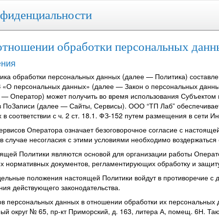
нфиденциальности
отношении обработки персональных данн
ения
тика обработки персональных данных
(далее — Политика)
составле
З «О персональных данных» (далее — Закон о персональных данн
е — Оператор)
может получить во время использования Субъектом 
в ПоЗаписи (далее — Сайты, Сервисы). ООО “ТП Лаб” обеспечивае
 соответствии с ч. 2 ст. 18.1.
ФЗ-152 путем размещения в сети Ин
Сервисов
Оператора
означает безоговорочное согласие с настояще
в случае несогласия с этими условиями необходимо воздержаться 
оящей Политики являются основой для организации работы Операто
их нормативных документов, регламентирующих обработку и защит
отдельные положения настоящей Политики войдут в противоречие с
ия действующего законодательства.
тов персональных данных в отношении обработки их персональных
ный округ № 65, пр-кт Приморский, д. 163, литера А, помещ. 6Н
. Та