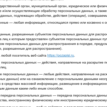
ударственный орган, муниципальный орган, юридическое или физич
 и/или осуществляющие обработку персональных данных, а такж
 данных, подлежащих обработке, действия (операции), совершае
анные — любая информация, относящаяся прямо или косвенно к 
данные, разрешенные субъектом персональных данных для распро
га лиц к которым предоставлен субъектом персональных данных пу
ом персональных данных для распространения в порядке, предус
, разрешенные для распространения).
— любой посетитель веб-сайта
https://pozapisi.ru
.
е персональных данных — действия, направленные на раскрытие 
лиц.
ие персональных данных — любые действия, направленные на рас
ных данных) или на ознакомление с персональными данными неогр
 в средствах массовой информации, размещение в информационн
ным данным каким-либо иным способом.
я передача персональных данных — передача персональных данных
рства, иностранному физическому или иностранному юридическому
ерсональных данных — любые действия, в результате которых перс