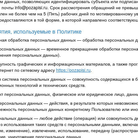
ем данных, позволяющих идентифицировать субъекта или подпис
й почты
info@pozapisi.ru
. Срок рассмотрения обращений не превыша
длен не более чем на 5 (Пять) рабочих дней по мотивированному 
едоставляются в той форме, в которой направлено соответствующе
ятия, используемые в Политике
нная обработка персональных данных — обработка персональных д
ерсональных данных — временное прекращение обработки персонал
нения персональных данных).
окупность графических и информационных материалов, а также пр
нтернет по сетевому адресу
https://pozapisi.ru
.
 система персональных данных — совокупность содержащихся в 
онных технологий и технических средств.
кт персональных данных, физическое или юридическое лицо, данн
персональных данных — действия, в результате которых невозможн
жность персональных данных конкретному Пользователю или ино
ональных данных — любое действие (операция) или совокупность д
з использования таких средств с персональными данными, включая
е, изменение), извлечение, использование, передачу (распростран
ние, уничтожение персональных данных.