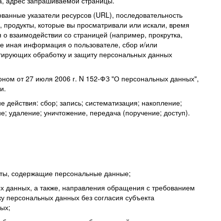
а, адрес запрашиваемой страницы.
анные указатели ресурсов (URL), последовательность
е, продукты, которые вы просматривали или искали, время
о взаимодействии со страницей (например, прокрутка,
же иная информация о пользователе, сбор и/или
нтирующих обработку и защиту персональных данных
ном от 27 июля 2006 г. N 152-ФЗ "О персональных данных",
и.
 действия: сбор; запись; систематизация; накопление;
е; удаление; уничтожение, передача (поручение; доступ).
нты, содержащие персональные данные;
ых данных, а также, направления обращения с требованием
у персональных данных без согласия субъекта
ых;