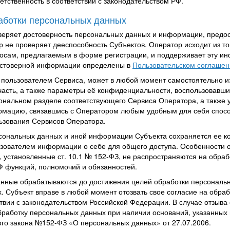
ветственность в соответствии с законодательством РФ.
аботки персональных данных
оверяет достоверность персональных данных и информации, предо
р не проверяет дееспособность Субъектов. Оператор исходит из то
сам, предлагаемым в форме регистрации, и поддерживает эту ин
остоверной информации определены в
Пользовательском соглашен
ь пользователем Сервиса, может в любой момент самостоятельно и
асть, а также параметры её конфиденциальности, воспользовавш
ональном разделе соответствующего Сервиса Оператора, а также 
рмацию, связавшись с Оператором любым удобным для себя спосо
ьзования Сервисов Оператора.
рсональных данных и иной информации Субъекта сохраняется ее к
зователем информации о себе для общего доступа. Особенности 
, установленные ст. 10.1 № 152-ФЗ, не распространяются на обр
Ф функций, полномочий и обязанностей.
анные обрабатываются до достижения целей обработки персональн
. Субъект вправе в любой момент отозвать свое согласие на обра
твии с законодательством Российской Федерации. В случае отзыв
работку персональных данных при наличии оснований, указанных в пу
ого закона №152-ФЗ «О персональных данных» от 27.07.2006.