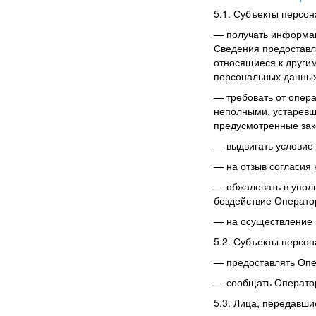
5.1. Субъекты персо
—
получать информа
Сведения предоставл
относящиеся к другим
персональных данных
—
требовать от опер
неполными, устаревш
предусмотренные зак
—
выдвигать условие
—
на отзыв согласия
—
обжаловать в упол
бездействие Операто
—
на осуществление 
5.2. Субъекты персо
—
предоставлять Опе
—
сообщать Оператор
5.3. Лица, передавши