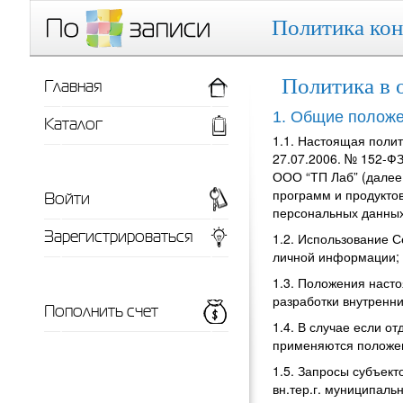
Политика ко
Главная
Политика в 
1. Общие полож
Каталог
1.1. Настоящая поли
27.07.2006. № 152-Ф
ООО “ТП Лаб”
(дале
Войти
программ и продукто
персональных данных в
Зарегистрироваться
1.2. Использование 
личной информации; 
1.3. Положения наст
разработки внутренн
Пополнить счет
1.4. В случае если 
применяются положен
1.5. Запросы субъек
вн.тер.г. муниципаль