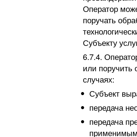
Оператор може
поручать обра
технологическ
Субъекту услуг
6.7.4. Операт
или поручить 
случаях:
Субъект выра
передача не
передача пр
применимым 