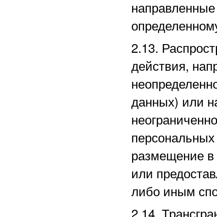
направленные
определенному
2.13. Распро
действия, нап
неопределенно
данных) или 
неограниченно
персональных 
размещение в
или предостав
либо иным сп
2.14. Трансгр