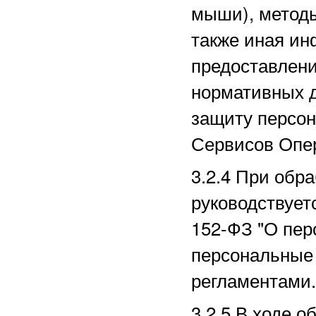
мыши), методы
также иная ин
предоставлени
нормативных д
защиту персо
Сервисов Опе
3.2.4 При обр
руководствует
152-ФЗ "О пер
персональные 
регламентами.
3.2.5 В ходе 