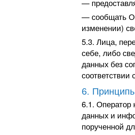
—
предоставл
—
сообщать О
изменении) св
5.3. Лица, пе
себе, либо св
данных без со
соответствии 
6. Принцип
6.1. Оператор
данных и инф
порученной дл