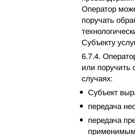
Оператор може
поручать обра
технологическ
Субъекту услуг
6.7.4. Операт
или поручить 
случаях:
Субъект выра
передача не
передача пр
применимым 