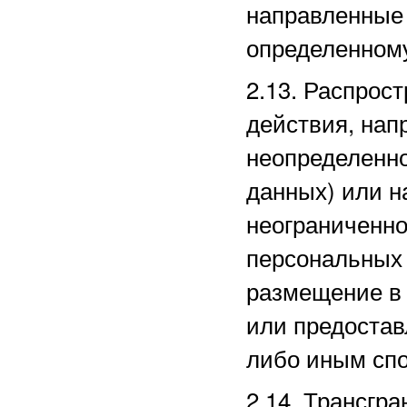
направленные
определенному
2.13. Распро
действия, нап
неопределенно
данных) или 
неограниченно
персональных 
размещение в
или предостав
либо иным сп
2.14. Трансгр