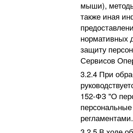
мыши), методы
также иная ин
предоставлени
нормативных д
защиту персо
Сервисов Опе
3.2.4 При обр
руководствует
152-ФЗ "О пер
персональные 
регламентами.
3.2.5 В ходе 