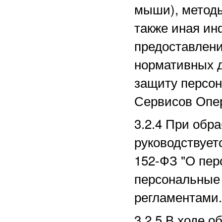
мыши), методы
также иная ин
предоставлени
нормативных д
защиту персо
Сервисов Опе
3.2.4 При обр
руководствует
152-ФЗ "О пер
персональные 
регламентами.
3.2.5 В ходе 