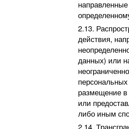
направленные
определенному
2.13. Распро
действия, нап
неопределенно
данных) или 
неограниченно
персональных 
размещение в
или предостав
либо иным сп
2.14. Трансгр