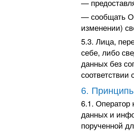
—
предоставл
—
сообщать О
изменении) св
5.3. Лица, пе
себе, либо св
данных без со
соответствии 
6. Принцип
6.1. Оператор
данных и инф
порученной дл