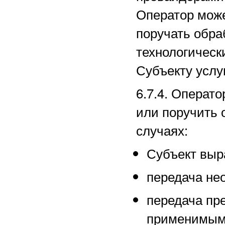
Оператор може
поручать обра
технологическ
Субъекту услуг
6.7.4. Операт
или поручить 
случаях:
Субъект выра
передача не
передача пр
применимым 