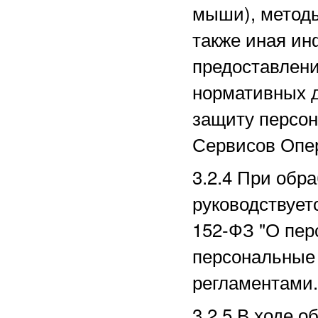
мыши), методы
также иная ин
предоставлени
нормативных д
защиту персо
Сервисов Опе
3.2.4 При обр
руководствует
152-ФЗ "О пер
персональные 
регламентами.
3.2.5 В ходе 