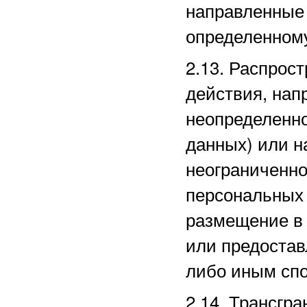
направленные
определенному
2.13. Распро
действия, нап
неопределенно
данных) или 
неограниченно
персональных 
размещение в
или предостав
либо иным сп
2.14. Трансгр