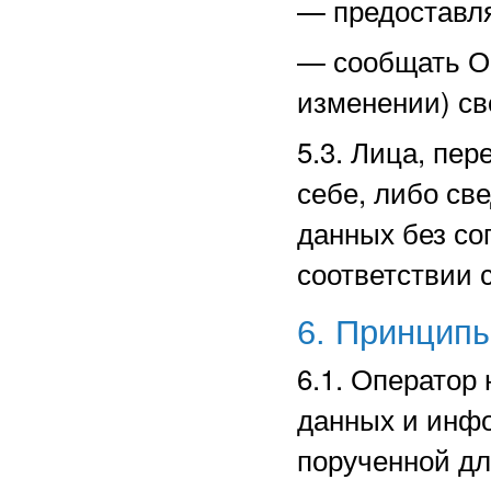
—
предоставл
—
сообщать О
изменении) св
5.3. Лица, пе
себе, либо св
данных без со
соответствии 
6. Принцип
6.1. Оператор
данных и инф
порученной дл