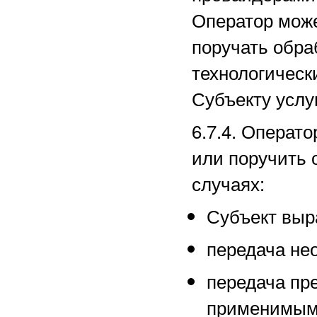
Оператор може
поручать обра
технологическ
Субъекту услуг
6.7.4. Операт
или поручить 
случаях:
Субъект выра
передача не
передача пр
применимым 