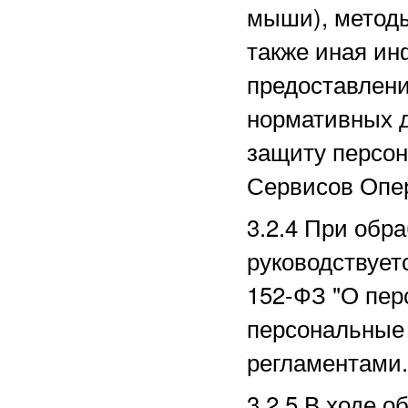
мыши), методы
также иная ин
предоставлени
нормативных д
защиту персо
Сервисов Опе
3.2.4 При обр
руководствует
152-ФЗ "О пер
персональные 
регламентами.
3.2.5 В ходе 