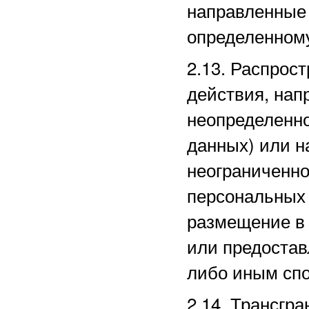
направленные
определенному
2.13. Распро
действия, нап
неопределенно
данных) или 
неограниченно
персональных 
размещение в
или предостав
либо иным сп
2.14. Трансгр