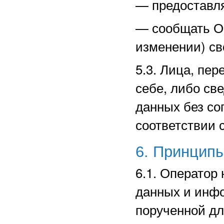
—
предоставл
—
сообщать О
изменении) св
5.3. Лица, пе
себе, либо св
данных без со
соответствии 
6. Принцип
6.1. Оператор
данных и инф
порученной дл