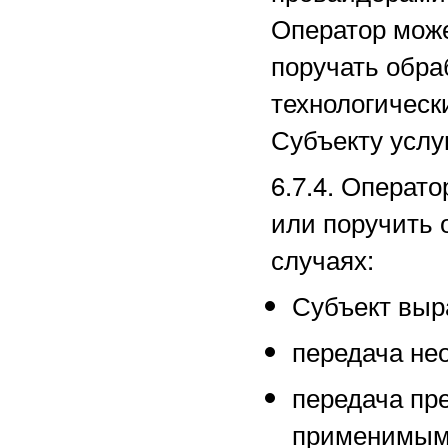
Оператор може
поручать обра
технологическ
Субъекту услуг
6.7.4. Операт
или поручить 
случаях:
Субъект выра
передача не
передача пр
применимым 