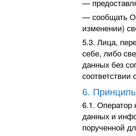
—
предоставл
—
сообщать О
изменении) св
5.3. Лица, пе
себе, либо св
данных без со
соответствии 
6. Принцип
6.1. Оператор
данных и инф
порученной дл