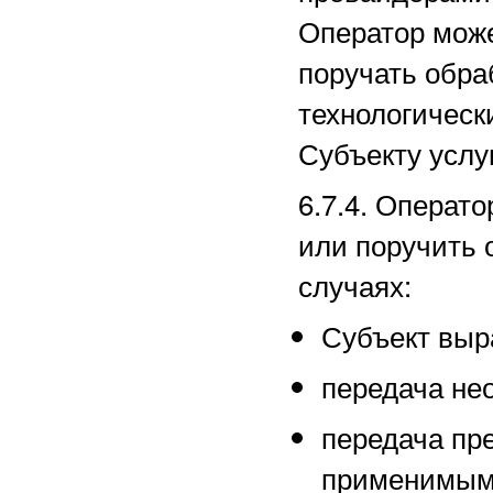
Оператор може
поручать обра
технологическ
Субъекту услуг
6.7.4. Операт
или поручить 
случаях:
Субъект выра
передача не
передача пр
применимым 