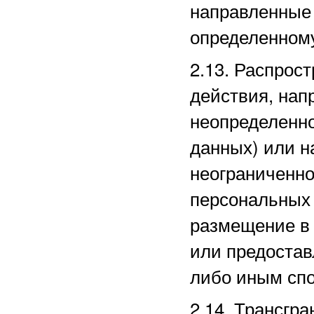
направленные
определенному
2.13. Распро
действия, нап
неопределенно
данных) или 
неограниченно
персональных 
размещение в
или предостав
либо иным сп
2.14. Трансгр