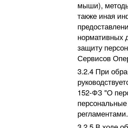
мыши), методы
также иная ин
предоставлени
нормативных д
защиту персо
Сервисов Опе
3.2.4 При обр
руководствует
152-ФЗ "О пер
персональные 
регламентами.
3.2.5 В ходе 