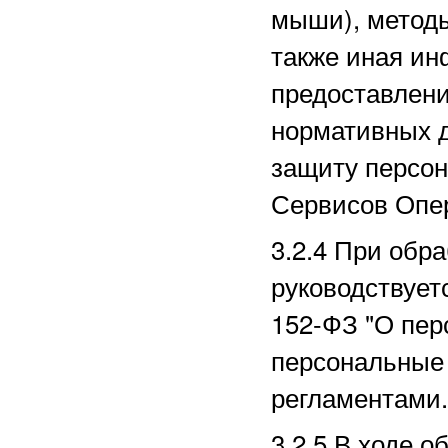
мыши), методы
также иная ин
предоставлени
нормативных д
защиту персо
Сервисов Опе
3.2.4 При обр
руководствует
152-ФЗ "О пер
персональные 
регламентами.
3.2.5 В ходе 