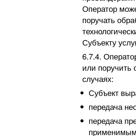
Оператор може
поручать обра
технологическ
Субъекту услуг
6.7.4. Операт
или поручить 
случаях:
Субъект выра
передача не
передача пр
применимым 