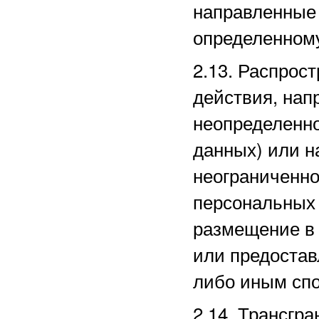
направленные
определенному
2.13. Распро
действия, нап
неопределенно
данных) или 
неограниченно
персональных 
размещение в
или предостав
либо иным сп
2.14. Трансгр