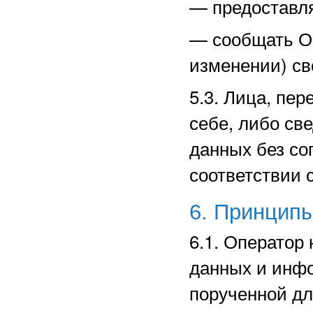
—
предоставл
—
сообщать О
изменении) св
5.3. Лица, пе
себе, либо св
данных без со
соответствии 
6. Принцип
6.1. Оператор
данных и инф
порученной дл