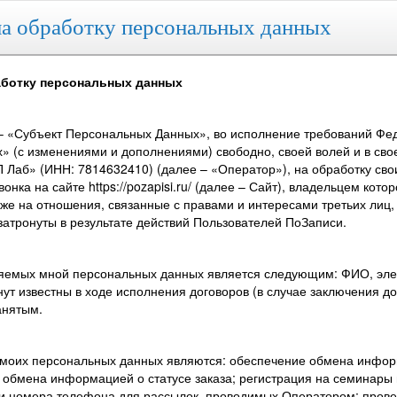
а обработку персональных данных
аботку персональных данных
– «Субъект Персональных Данных», во исполнение требований Феде
» (с изменениями и дополнениями) свободно, своей волей и в сво
 Лаб» (ИНН: 7814632410) (далее – «Оператор»), на обработку сво
нка на сайте https://pozapisi.ru/ (далее – Сайт), владельцем ко
кже на отношения, связанные с правами и интересами третьих лиц
затронуты в результате действий Пользователей ПоЗаписи.
ляемых мной персональных данных является следующим: ФИО, элек
нут известны в ходе исполнения договоров (в случае заключения 
анятым.
 моих персональных данных являются: обеспечение обмена инфор
 обмена информацией о статусе заказа; регистрация на семинары
 и номера телефона для рассылок, проводимых Оператором; прове