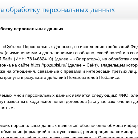
а обработку персональных данных
аботку персональных данных
– «Субъект Персональных Данных», во исполнение требований Феде
» (с изменениями и дополнениями) свободно, своей волей и в сво
 Лаб» (ИНН: 7814632410) (далее – «Оператор»), на обработку сво
нка на сайте https://pozapisi.ru/ (далее – Сайт), владельцем ко
кже на отношения, связанные с правами и интересами третьих лиц
затронуты в результате действий Пользователей ПоЗаписи.
ляемых мной персональных данных является следующим: ФИО, элек
нут известны в ходе исполнения договоров (в случае заключения 
анятым.
 моих персональных данных являются: обеспечение обмена инфор
 обмена информацией о статусе заказа; регистрация на семинары
 и номера телефона для рассылок, проводимых Оператором; прове