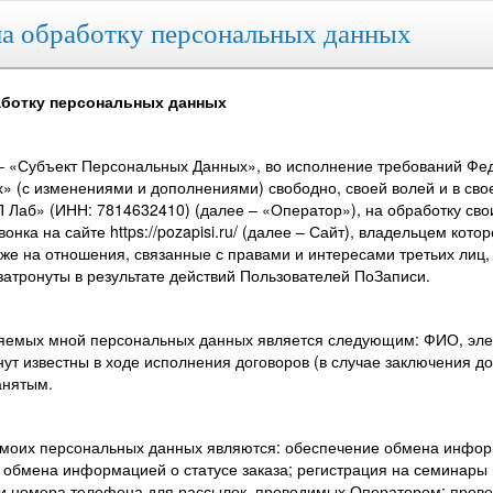
а обработку персональных данных
аботку персональных данных
– «Субъект Персональных Данных», во исполнение требований Феде
» (с изменениями и дополнениями) свободно, своей волей и в сво
 Лаб» (ИНН: 7814632410) (далее – «Оператор»), на обработку сво
нка на сайте https://pozapisi.ru/ (далее – Сайт), владельцем ко
кже на отношения, связанные с правами и интересами третьих лиц
затронуты в результате действий Пользователей ПоЗаписи.
ляемых мной персональных данных является следующим: ФИО, элек
нут известны в ходе исполнения договоров (в случае заключения 
анятым.
 моих персональных данных являются: обеспечение обмена инфор
 обмена информацией о статусе заказа; регистрация на семинары
 и номера телефона для рассылок, проводимых Оператором; прове