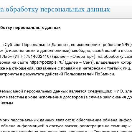
а обработку персональных данных
аботку персональных данных
– «Субъект Персональных Данных», во исполнение требований Феде
» (с изменениями и дополнениями) свободно, своей волей и в сво
 Лаб» (ИНН: 7814632410) (далее – «Оператор»), на обработку сво
нка на сайте https://pozapisi.ru/ (далее – Сайт), владельцем ко
кже на отношения, связанные с правами и интересами третьих лиц
затронуты в результате действий Пользователей ПоЗаписи.
ляемых мной персональных данных является следующим: ФИО, элек
нут известны в ходе исполнения договоров (в случае заключения 
анятым.
 моих персональных данных являются: обеспечение обмена инфор
 обмена информацией о статусе заказа; регистрация на семинары
 и номера телефона для рассылок, проводимых Оператором; прове