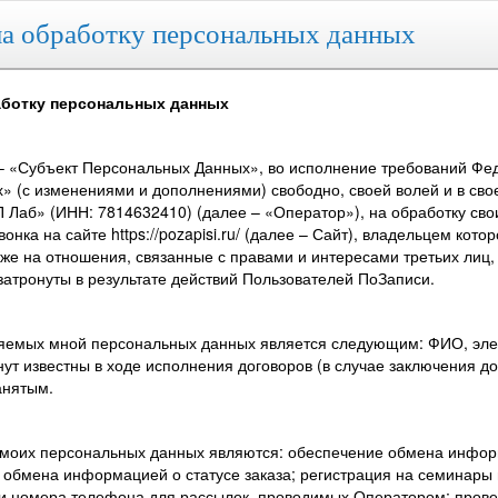
а обработку персональных данных
аботку персональных данных
– «Субъект Персональных Данных», во исполнение требований Феде
» (с изменениями и дополнениями) свободно, своей волей и в сво
 Лаб» (ИНН: 7814632410) (далее – «Оператор»), на обработку сво
нка на сайте https://pozapisi.ru/ (далее – Сайт), владельцем ко
кже на отношения, связанные с правами и интересами третьих лиц
затронуты в результате действий Пользователей ПоЗаписи.
ляемых мной персональных данных является следующим: ФИО, элек
нут известны в ходе исполнения договоров (в случае заключения 
анятым.
 моих персональных данных являются: обеспечение обмена инфор
 обмена информацией о статусе заказа; регистрация на семинары
 и номера телефона для рассылок, проводимых Оператором; прове