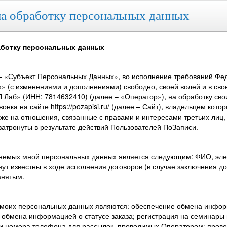
а обработку персональных данных
аботку персональных данных
– «Субъект Персональных Данных», во исполнение требований Феде
» (с изменениями и дополнениями) свободно, своей волей и в сво
 Лаб» (ИНН: 7814632410) (далее – «Оператор»), на обработку сво
нка на сайте https://pozapisi.ru/ (далее – Сайт), владельцем ко
кже на отношения, связанные с правами и интересами третьих лиц
затронуты в результате действий Пользователей ПоЗаписи.
ляемых мной персональных данных является следующим: ФИО, элек
нут известны в ходе исполнения договоров (в случае заключения 
анятым.
 моих персональных данных являются: обеспечение обмена инфор
 обмена информацией о статусе заказа; регистрация на семинары
 и номера телефона для рассылок, проводимых Оператором; прове