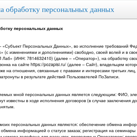
а обработку персональных данных
аботку персональных данных
– «Субъект Персональных Данных», во исполнение требований Феде
» (с изменениями и дополнениями) свободно, своей волей и в сво
 Лаб» (ИНН: 7814632410) (далее – «Оператор»), на обработку сво
нка на сайте https://pozapisi.ru/ (далее – Сайт), владельцем ко
кже на отношения, связанные с правами и интересами третьих лиц
затронуты в результате действий Пользователей ПоЗаписи.
ляемых мной персональных данных является следующим: ФИО, элек
нут известны в ходе исполнения договоров (в случае заключения 
анятым.
 моих персональных данных являются: обеспечение обмена инфор
 обмена информацией о статусе заказа; регистрация на семинары
 и номера телефона для рассылок, проводимых Оператором; прове