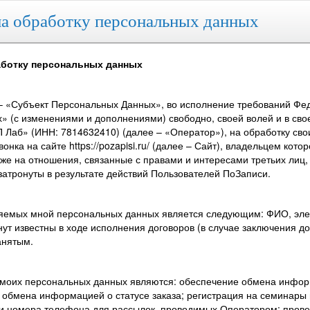
а обработку персональных данных
аботку персональных данных
– «Субъект Персональных Данных», во исполнение требований Феде
» (с изменениями и дополнениями) свободно, своей волей и в сво
 Лаб» (ИНН: 7814632410) (далее – «Оператор»), на обработку сво
нка на сайте https://pozapisi.ru/ (далее – Сайт), владельцем ко
кже на отношения, связанные с правами и интересами третьих лиц
затронуты в результате действий Пользователей ПоЗаписи.
ляемых мной персональных данных является следующим: ФИО, элек
нут известны в ходе исполнения договоров (в случае заключения 
анятым.
 моих персональных данных являются: обеспечение обмена инфор
 обмена информацией о статусе заказа; регистрация на семинары
 и номера телефона для рассылок, проводимых Оператором; прове