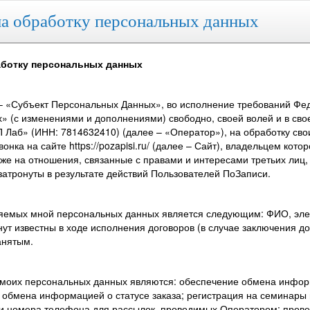
а обработку персональных данных
аботку персональных данных
– «Субъект Персональных Данных», во исполнение требований Феде
» (с изменениями и дополнениями) свободно, своей волей и в сво
 Лаб» (ИНН: 7814632410) (далее – «Оператор»), на обработку сво
нка на сайте https://pozapisi.ru/ (далее – Сайт), владельцем ко
кже на отношения, связанные с правами и интересами третьих лиц
затронуты в результате действий Пользователей ПоЗаписи.
ляемых мной персональных данных является следующим: ФИО, элек
нут известны в ходе исполнения договоров (в случае заключения 
анятым.
 моих персональных данных являются: обеспечение обмена инфор
 обмена информацией о статусе заказа; регистрация на семинары
 и номера телефона для рассылок, проводимых Оператором; прове