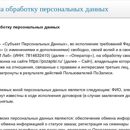
а обработку персональных данных
аботку персональных данных
– «Субъект Персональных Данных», во исполнение требований Феде
» (с изменениями и дополнениями) свободно, своей волей и в сво
 Лаб» (ИНН: 7814632410) (далее – «Оператор»), на обработку сво
нка на сайте https://pozapisi.ru/ (далее – Сайт), владельцем ко
кже на отношения, связанные с правами и интересами третьих лиц
затронуты в результате действий Пользователей ПоЗаписи.
ляемых мной персональных данных является следующим: ФИО, элек
нут известны в ходе исполнения договоров (в случае заключения 
анятым.
 моих персональных данных являются: обеспечение обмена инфор
 обмена информацией о статусе заказа; регистрация на семинары
 и номера телефона для рассылок, проводимых Оператором; прове