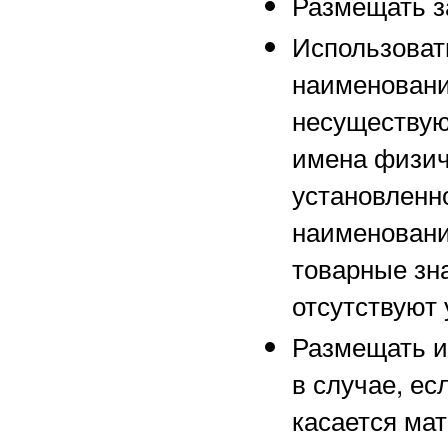
Размещать з
Использоват
наименовани
несуществу
имена физич
установленно
наименовани
товарные зна
отсутствуют 
Размещать и
в случае, ес
касается ма