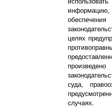
использова
информацию, 
обеспечени
законодатель
целях предуп
противоправ
предоставлен
произведен
законодатель
суда, право
предусмотрен
случаях.