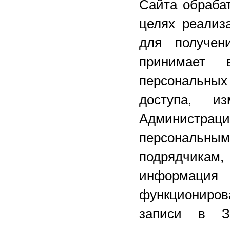
Сайта обраба
целях реализ
для получен
принимает
персональны
доступа, и
Администра
персональным
подрядчикам,
информац
функциониров
записи в З