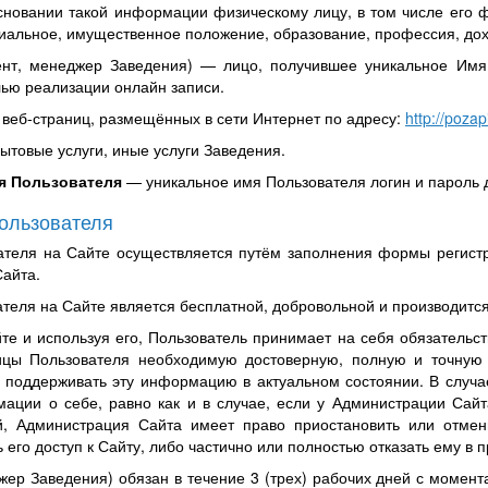
новании такой информации физическому лицу, в том числе его фа
циальное, имущественное положение, образование, профессия, до
нт, менеджер Заведения) — лицо, получившее уникальное Имя
лью реализации онлайн записи.
 веб-страниц, размещённых в сети Интернет по адресу:
http://pozapi
бытовые услуги, иные услуги Заведения.
я Пользователя
— уникальное имя Пользователя логин и пароль 
Пользователя
вателя на Сайте осуществляется путём заполнения формы регис
Сайта.
теля на Сайте является бесплатной, добровольной и производится
йте и используя его, Пользователь принимает на себя обязатель
ицы Пользователя необходимую достоверную, полную и точну
и поддерживать эту информацию в актуальном состоянии. В случ
ации о себе, равно как и в случае, если у Администрации Сайт
, Администрация Сайта имеет право приостановить или отмени
 его доступ к Сайту, либо частично или полностью отказать ему в 
жер Заведения) обязан в течение 3 (трех) рабочих дней с момен