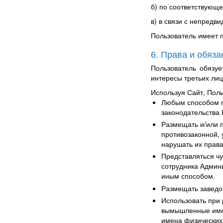
б) по соответствующе
в) в связи с непредв
Пользователь имеет 
6. Права и обяз
Пользователь обязуе
интересы третьих лиц
Используя Сайт, Пол
Любым способом п
законодательства 
Размещать и/или п
противозаконной, 
нарушать их права
Представляться чу
сотрудника Админ
иным способом.
Размещать завед
Использовать при
вымышленные имен
имена физических 