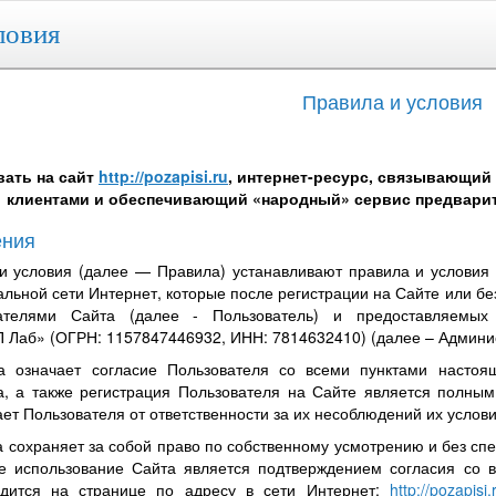
ловия
Правила и условия
ать на сайт
http://pozapisi.ru
, интернет-ресурс, связывающий
клиентами и обеспечивающий «народный» сервис предварит
ения
и условия (далее — Правила) устанавливают правила и условия
льной сети Интернет, которые после регистрации на Сайте или без
вателями Сайта (далее - Пользователь) и предоставляемы
П Лаб» (ОГРН: 1157847446932, ИНН: 7814632410) (далее – Админис
а означает согласие Пользователя со всеми пунктами настоя
, а также регистрация Пользователя на Сайте является полны
ет Пользователя от ответственности за их несоблюдений их услови
 сохраняет за собой право по собственному усмотрению и без сп
е использование Сайта является подтверждением согласия со 
дится на странице по адресу в сети Интернет:
http://pozapisi.