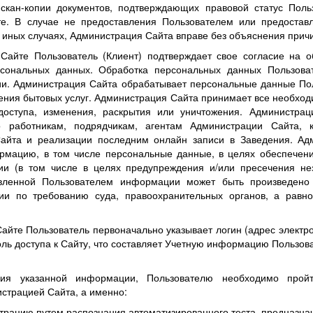
 скан-копии документов, подтверждающих правовой статус Пол
те. В случае не предоставления Пользователем или предоста
в иных случаях, Администрация Сайта вправе без объяснения причи
 Сайте Пользователь (Клиент) подтверждает свое согласие на 
рсональных данных. Обработка персональных данных Пользоват
и. Администрация Сайта обрабатывает персональные данные Пол
ения бытовых услуг. Администрация Сайта принимает все необхо
доступа, изменения, раскрытия или уничтожения. Администра
ко работникам, подрядчикам, агентам Администрации Сайта,
айта и реализации последним онлайн записи в Заведения. Адм
рмацию, в том числе персональные данные, в целях обеспечени
ии (в том числе в целях предупреждения и/или пресечения нез
вленной Пользователем информации может быть произведено 
ии по требованию суда, правоохранительных органов, а равно
Сайте Пользователь первоначально указывает логин (адрес электр
роль доступа к Сайту, что составляет Учетную информацию Польз
.
ния указанной информации, Пользователю необходимо пройти
страцией Сайта, а именно:
страцию путем распознания автоматизированного теста, предназна