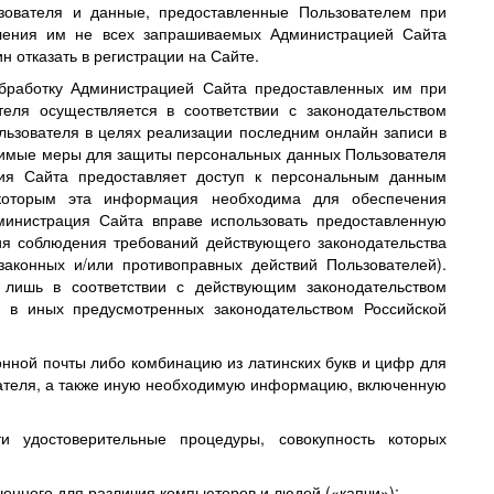
ьзователя и данные, предоставленные Пользователем при
вления им не всех запрашиваемых Администрацией Сайта
н отказать в регистрации на Сайте.
обработку Администрацией Сайта предоставленных им при
еля осуществляется в соответствии с законодательством
ьзователя в целях реализации последним онлайн записи в
димые меры для защиты персональных данных Пользователя
ция Сайта предоставляет доступ к персональным данным
 которым эта информация необходима для обеспечения
инистрация Сайта вправе использовать предоставленную
я соблюдения требований действующего законодательства
аконных и/или противоправных действий Пользователей).
лишь в соответствии с действующим законодательством
 в иных предусмотренных законодательством Российской
онной почты либо комбинацию из латинских букв и цифр для
ователя, а также иную необходимую информацию, включенную
 удостоверительные процедуры, совокупность которых
ченного для различия компьютеров и людей («капчи»);