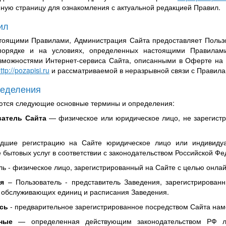
нную страницу для ознакомления с актуальной редакцией Правил.
ил
стоящими Правилами, Администрация Сайта предоставляет Пользо
орядке и на условиях, определенных настоящими Правилами.
зможностями Интернет-сервиса Сайта, описанными в Оферте на 
ttp://pozapisi.ru
и рассматриваемой в неразрывной связи с Правила
ределения
ются следующие основные термины и определения:
ватель Сайта
— физическое или юридическое лицо, не зарегист
дшие регистрацию на Сайте юридическое лицо или индивидуа
 бытовых услуг в соответствии с законодательством Российской Фе
ь - физическое лицо, зарегистрированный на Сайте с целью онлай
я
– Пользователь - представитель Заведения, зарегистрирова
, обслуживающих единиц и расписания Заведения.
сь
- предварительное зарегистрированное посредством Сайта нам
ные
— определенная действующим законодательством РФ л