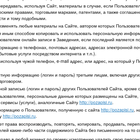
ередавать, используя Сайт, материалы в случае, если Пользовател
скими правами, торговыми марками, патентами, а также соглаше
ти и тому подобными.
изменять любые материалы на Сайте, автором которых Пользовате
и иным способом копировать и использовать персональную инфор
ователем онлайн записи в Заведения, если последний является п
ормацию о телефонах, почтовых адресах, адресах электронной поч
бытовые услуги посредством интернета и т.п.).
 используя чужой телефон, e-mail адрес, или адрес, на который у
тную информацию (логин и пароль) третьим лицам, включая други
договором.
ной записью (логин и пароль) других Пользователей Сайта, кроме
льзователям, персональные данные которых размещены на Сайте, 
сервисы (услуги), аналогичные Сайту
http://pozapisi.ru
.
ормацию о Пользователях, полученную с сайта
http://pozapisi.ru
, 
ту
http://pozapisi.ru
.
т права воспроизводить, повторять, копировать, продавать, пере
лей какие-либо части содержимого Сайта без письменного на то 
право в любой момент по своему усмотрению удалить свою персон