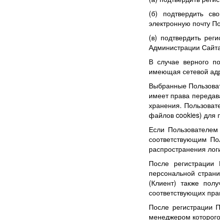
(б) подтвердить св
электронную почту П
(в) подтвердить рег
Администрации Сайта
В случае верного п
имеющая сетевой адрес
Выбранные Пользоват
имеет права передава
хранения. Пользоват
файлов cookies) для
Если Пользователем
соответствующим Пол
распространения лог
После регистрации 
персональной страни
(Клиент) также пол
соответствующих прав
После регистрации П
менеджером которого