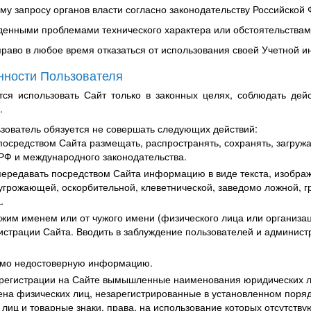
му запросу органов власти согласно законодательству Российской
иденными проблемами технического характера или обстоятельствам
право в любое время отказаться от использования своей Учетной 
анности Пользователя
тся использовать Сайт только в законных целях, соблюдать дей
.
ьзователь обязуется не совершать следующих действий:
осредством Сайта размещать, распространять, сохранять, загруж
РФ и международного законодательства.
ередавать посредством Сайта информацию в виде текста, изображе
угрожающей, оскорбительной, клеветнической, заведомо ложной, г
.
жим именем или от чужого имени (физического лица или организац
истрации Сайта. Вводить в заблуждение пользователей и админис
омо недостоверную информацию.
 регистрации на Сайте вымышленные наименования юридических л
а физических лиц, незарегистрированные в установленном порядк
лиц и товарные знаки, права, на использование которых отсутству