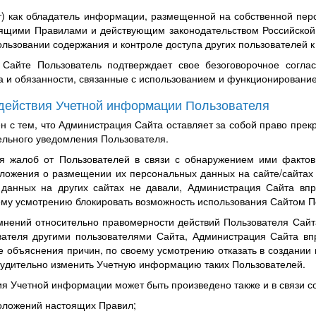
т) как обладатель информации, размещенной на собственной перс
ящими Правилами и действующим законодательством Российской
льзовании содержания и контроле доступа других пользователей к
 Сайте Пользователь подтверждает свое безоговорочное согл
ва и обязанности, связанные с использованием и функционировани
действия Учетной информации Пользователя
ен с тем, что Администрация Сайта оставляет за собой право пре
ельного уведомления Пользователя.
ия жалоб от Пользователей в связи с обнаружением ими факто
ложения о размещении их персональных данных на сайте/сайтах т
 данных на других сайтах не давали, Администрация Сайта вп
ему усмотрению блокировать возможность использования Сайтом По
мнений относительно правомерности действий Пользователя Сайта
ателя другими пользователями Сайта, Администрация Сайта вп
е объяснения причин, по своему усмотрению отказать в создании
нудительно изменить Учетную информацию таких Пользователей.
я Учетной информации может быть произведено также и в связи 
оложений настоящих Правил;