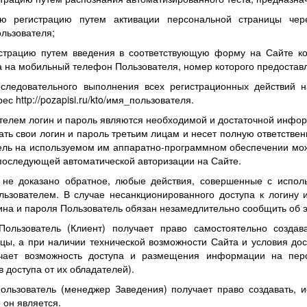
ою регистрацию путем активации персональной страницы че
ользователя;
истрацию путем введения в соответствующую форму на Сайте к
 на мобильный телефон Пользователя, номер которого предостав
оследовательного выполнения всех регистрационных действий н
 http://pozapisi.ru/kto/имя_пользователя.
елем логин и пароль являются необходимой и достаточной информ
ть свои логин и пароль третьим лицам и несет полную ответствен
ель на используемом им аппаратно-программном обеспечении мож
 последующей автоматической авторизации на Сайте.
 не доказано обратное, любые действия, совершенные с испол
ьзователем. В случае несанкционированного доступа к логину 
ина и пароля Пользователь обязан незамедлительно сообщить об 
Пользователь (Клиент) получает право самостоятельно создав
цы, а при наличии технической возможности Сайта и условия дос
учает возможность доступа и размещения информации на пер
 доступа от их обладателей).
ользователь (менеджер Заведения) получает право создавать, и
 он является.