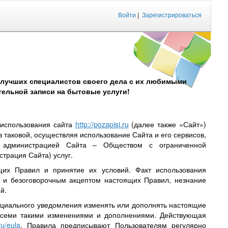
Войти
|
Зарегистрироваться
 лучших специалистов своего дела с их любимыми
ельной записи на бытовые услуги!
 использования сайта
http://pozapisi.ru
(далее также «Сайт»)
 таковой, осуществляя использование Сайта и его сервисов,
х администрацией Сайта – Обществом с ограниченной
трация Сайта) услуг.
щих Правил и принятие их условий. Факт использования
м и безоговорочным акцептом настоящих Правил, незнание
й.
ециального уведомления изменять или дополнять настоящие
всеми такими изменениями и дополнениями. Действующая
ru/eula
. Правила предписывают Пользователям регулярно