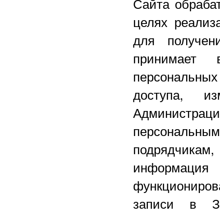
Сайта обраба
целях реализ
для получен
принимает
персональны
доступа, и
Администра
персональным
подрядчикам,
информац
функциониров
записи в З