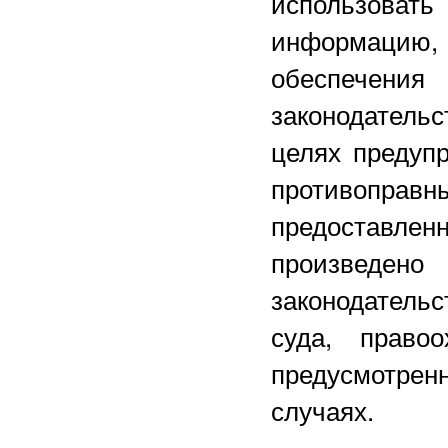
использова
информацию, 
обеспечени
законодатель
целях предуп
противоправ
предоставлен
произведен
законодатель
суда, право
предусмотрен
случаях.