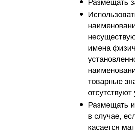
Размещать з
Использоват
наименовани
несуществу
имена физич
установленно
наименовани
товарные зна
отсутствуют 
Размещать и
в случае, ес
касается ма