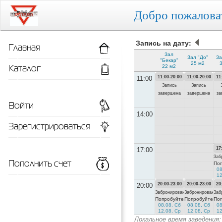
Добро пожалов
Запись на дату:
Главная
Зал
Зал "До"
За
"Бекар"
25 м2
Каталог
22 м2
11:00-20:00
11:00-20:00
11
11:00
Запись
Запись
завершена
завершена
за
Войти
14:00
Зарегистрироваться
17
17:00
Заб
Пополнить счет
По
08
12
20:00-23:00
20:00-23:00
20
20:00
Забронировано
Забронировано
Заб
Попробуйте
Попробуйте
По
08.08, Сб
08.08, Сб
08
12.08, Ср
12.08, Ср
12
Локальное время заведения: